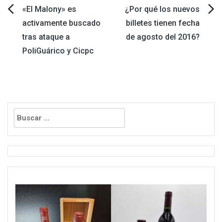
Navegación
«El Malony» es
¿Por qué los nuevos
activamente buscado
billetes tienen fecha
de
tras ataque a
de agosto del 2016?
PoliGuárico y Cicpc
entradas
Buscar: