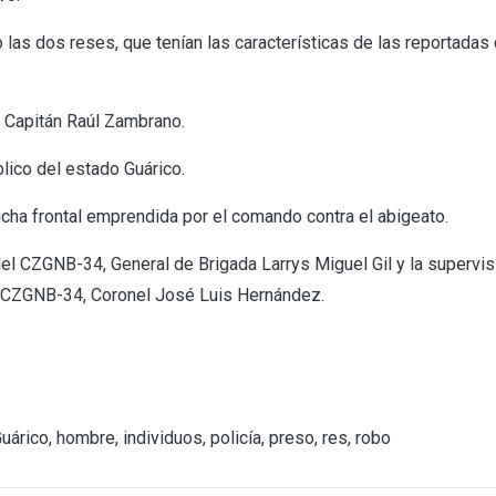
 las dos reses, que tenían las características de las reportada
l Capitán Raúl Zambrano.
blico del estado Guárico.
cha frontal emprendida por el comando contra el abigeato.
l CZGNB-34, General de Brigada Larrys Miguel Gil y la supervis
 CZGNB-34, Coronel José Luis Hernández.
uárico
,
hombre
,
individuos
,
policía
,
preso
,
res
,
robo