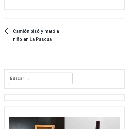
Navegación
Camión pisó y mató a
niño en La Pascua
de
entradas
Buscar: