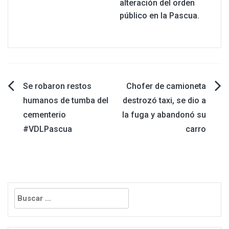
alteración del orden
público en la Pascua.
Navegación
Se robaron restos
Chofer de camioneta
humanos de tumba del
destrozó taxi, se dio a
de
cementerio
la fuga y abandonó su
#VDLPascua
carro
entradas
Buscar: