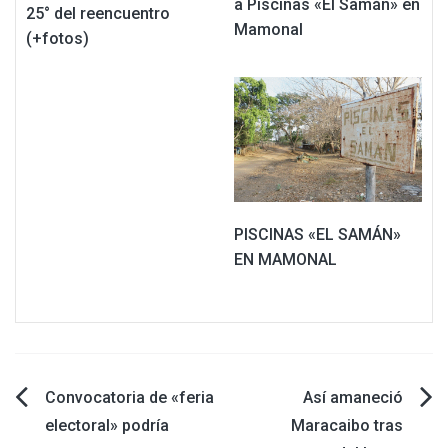
a Piscinas «El Samán» en
25° del reencuentro
Mamonal
(+fotos)
PISCINAS «EL SAMÁN»
EN MAMONAL
Navegación
Convocatoria de «feria
Así amaneció
electoral» podría
Maracaibo tras