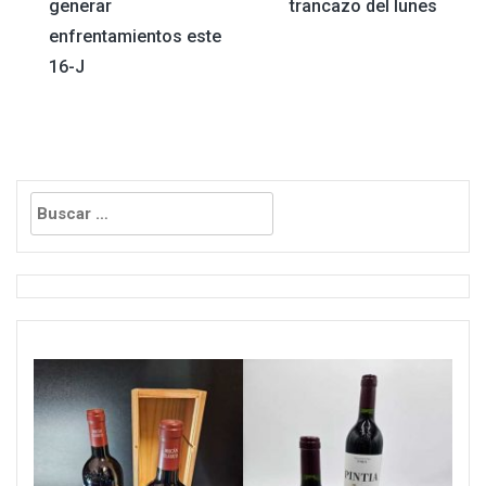
de
generar
trancazo del lunes
enfrentamientos este
entradas
16-J
Buscar: