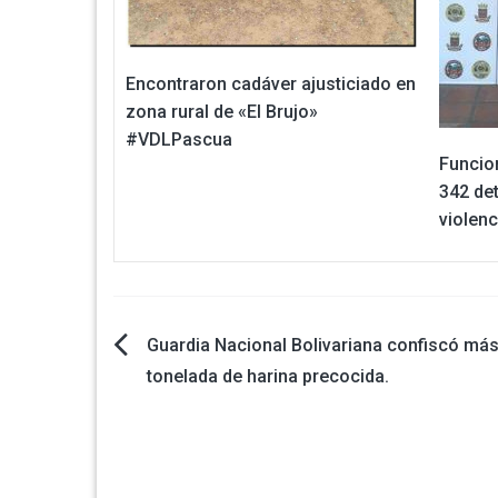
Encontraron cadáver ajusticiado en
zona rural de «El Brujo»
#VDLPascua
Funcio
342 de
violenc
Navegación
Guardia Nacional Bolivariana confiscó má
tonelada de harina precocida.
de
entradas