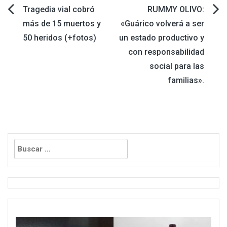
Navegación
Tragedia vial cobró
RUMMY OLIVO:
más de 15 muertos y
«Guárico volverá a ser
de
50 heridos (+fotos)
un estado productivo y
con responsabilidad
entradas
social para las
familias».
Buscar: