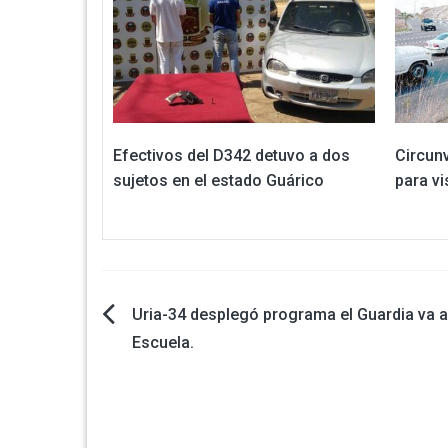
Efectivos del D342 detuvo a dos
Circunv
sujetos en el estado Guárico
para vi
Navegación
Uria-34 desplegó programa el Guardia va a
Escuela.
de
entradas