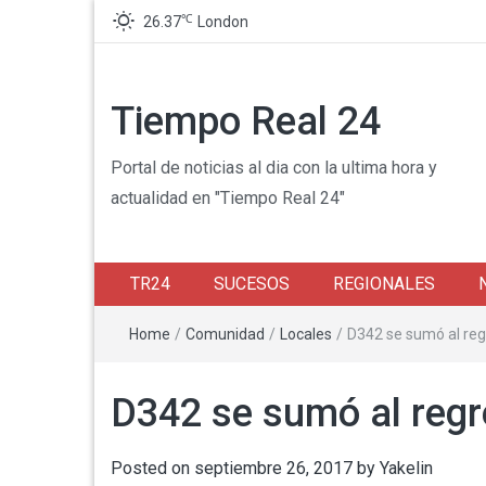
℃
26.37
London
Tiempo Real 24
Portal de noticias al dia con la ultima hora y
actualidad en "Tiempo Real 24"
TR24
SUCESOS
REGIONALES
Home
/
Comunidad
/
Locales
/
D342 se sumó al reg
D342 se sumó al regr
Posted on
septiembre 26, 2017
by
Yakelin