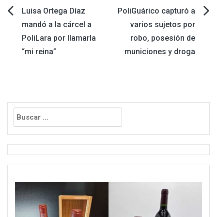
Navegación
Luisa Ortega Díaz
PoliGuárico capturó a
mandó a la cárcel a
varios sujetos por
de
PoliLara por llamarla
robo, posesión de
“mi reina”
municiones y droga
entradas
Buscar: