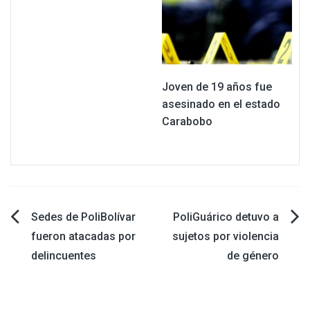
Joven de 19 años fue
asesinado en el estado
Carabobo
Navegación
Sedes de PoliBolívar
PoliGuárico detuvo a
fueron atacadas por
sujetos por violencia
de
delincuentes
de género
entradas