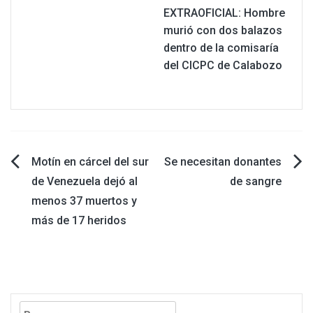
EXTRAOFICIAL: Hombre
murió con dos balazos
dentro de la comisaría
del CICPC de Calabozo
Navegación
Motín en cárcel del sur
Se necesitan donantes
de Venezuela dejó al
de sangre
de
menos 37 muertos y
más de 17 heridos
entradas
Buscar: