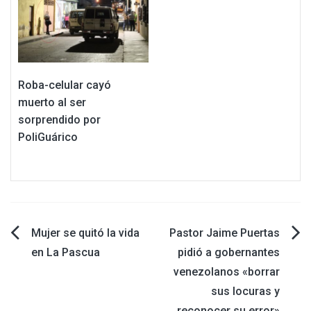
Roba-celular cayó
muerto al ser
sorprendido por
PoliGuárico
Navegación
Mujer se quitó la vida
Pastor Jaime Puertas
en La Pascua
pidió a gobernantes
de
venezolanos «borrar
sus locuras y
entradas
reconocer su error»