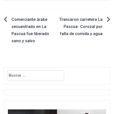
Navegación
Comerciante árabe
Trancaron carretera La
secuestrado en La
Pascua- Corozal por
de
Pascua fue liberado
falta de comida y agua
sano y salvo
entradas
Buscar: