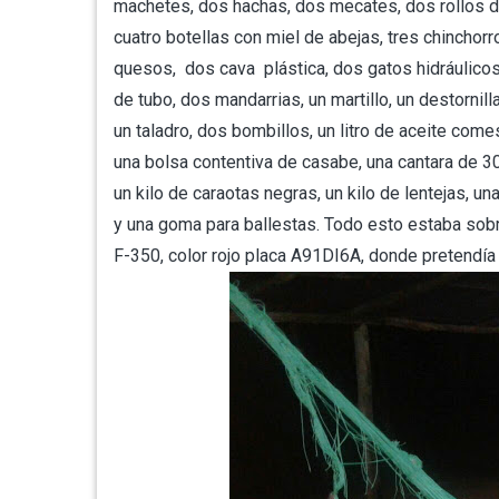
machetes, dos hachas, dos mecates, dos rollos de
cuatro botellas con miel de abejas, tres chinchorr
quesos, dos cava plástica, dos gatos hidráulicos
de tubo, dos mandarrias, un martillo, un destornilla
un taladro, dos bombillos, un litro de aceite come
una bolsa contentiva de casabe, una cantara de 30 
un kilo de caraotas negras, un kilo de lentejas, u
y una goma para ballestas. Todo esto estaba sob
F-350, color rojo placa A91DI6A, donde pretendía 