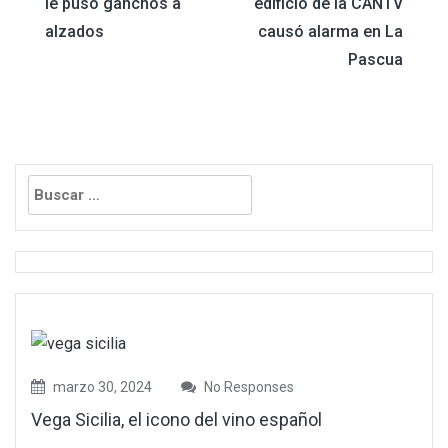
le puso ganchos a
edificio de la CANTV
de
alzados
causó alarma en La
Pascua
entradas
Buscar:
marzo 30, 2024
No Responses
Vega Sicilia, el icono del vino español