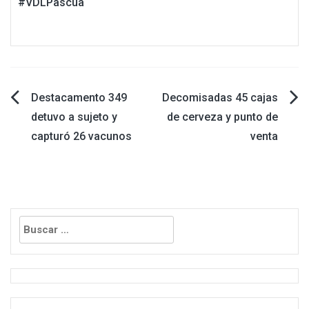
#VDLPascua
Navegación
Destacamento 349
Decomisadas 45 cajas
detuvo a sujeto y
de cerveza y punto de
de
capturó 26 vacunos
venta
entradas
Buscar: