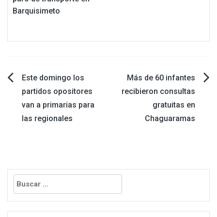
Barquisimeto
Navegación
Este domingo los
Más de 60 infantes
partidos opositores
recibieron consultas
de
van a primarias para
gratuitas en
las regionales
Chaguaramas
entradas
Buscar: