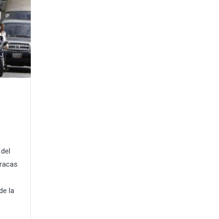
 del
aracas
de la