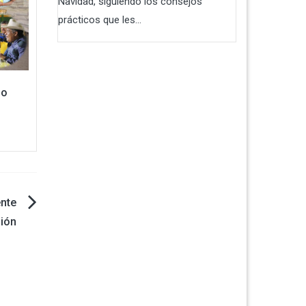
Navidad, siguiendo los consejos
prácticos que les...
io
ente
ión