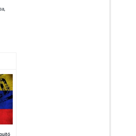
sa,
quitó