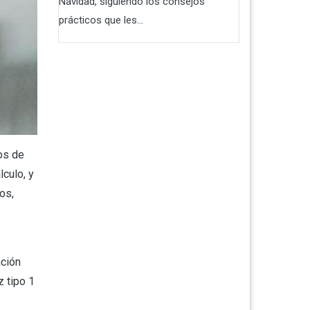
Navidad, siguiendo los consejos
prácticos que les...
os de
lculo, y
os,
ación
z tipo 1