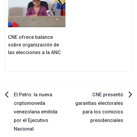
CNE ofrece balance
sobre organización de
las elecciones a la ANC
Navegación
El Petro: la nueva
CNE presentó
criptomoneda
garantías electorales
de
venezolana emitida
para los comicios
por el Ejecutivo
presidenciales
entradas
Nacional