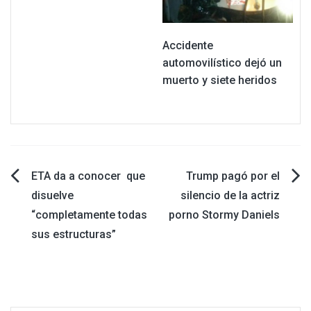
Accidente
automovilístico dejó un
muerto y siete heridos
Navegación
ETA da a conocer que
Trump pagó por el
disuelve
silencio de la actriz
de
“completamente todas
porno Stormy Daniels
sus estructuras”
entradas