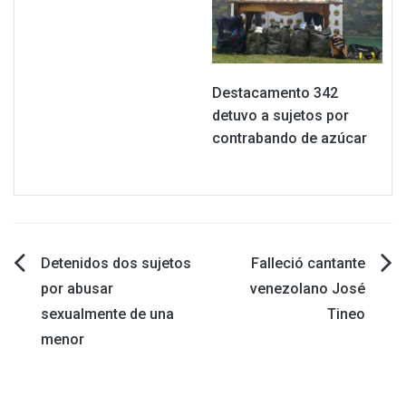
Destacamento 342
detuvo a sujetos por
contrabando de azúcar
Navegación
Detenidos dos sujetos
Falleció cantante
por abusar
venezolano José
de
sexualmente de una
Tineo
menor
entradas