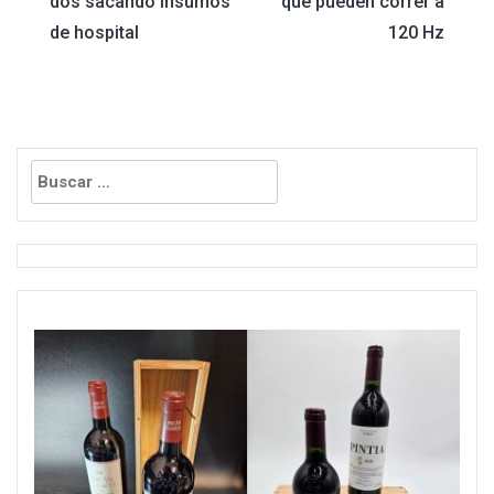
dos sacando insumos
que pueden correr a
de
de hospital
120 Hz
entradas
Buscar: