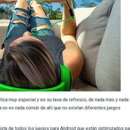
stica muy especial y es su tasa de refresco, de nada más y nad
a no es nada común de ahí que no existan diferentes juegos
lista de todos los juegos para Android que están optimizados pa