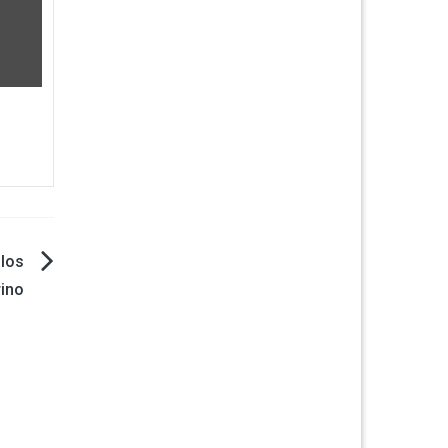
 los
rino