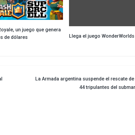
Royale, un juego que genera
Llega el juego WonderWorlds
es de dólares
al
La Armada argentina suspende el rescate de
44 tripulantes del subma