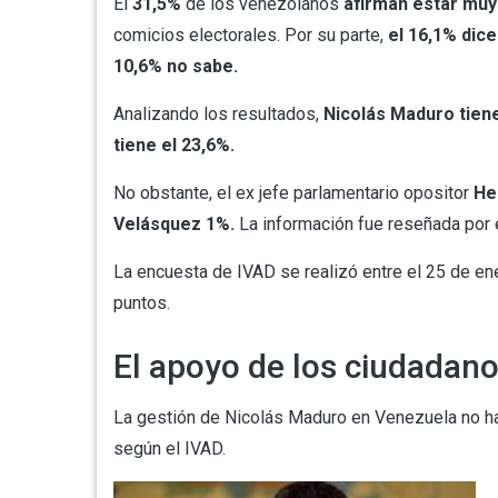
El
31,5%
de los venezolanos
afirman estar muy 
comicios electorales. Por su parte,
el 16,1% dic
10,6% no sabe.
Analizando los resultados,
Nicolás Maduro tiene
tiene el 23,6%.
No obstante, el ex jefe parlamentario opositor
Hen
Velásquez 1%.
La información fue reseñada por 
La encuesta de IVAD se realizó entre el 25 de ene
puntos.
El apoyo de los ciudadan
La gestión de Nicolás Maduro en Venezuela no ha 
según el IVAD.