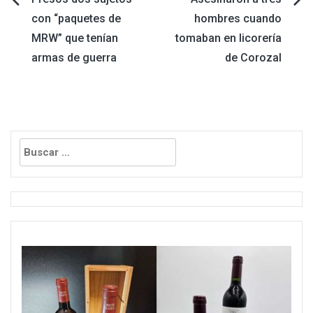
Navegación
con “paquetes de
hombres cuando
de
MRW” que tenían
tomaban en licorería
armas de guerra
de Corozal
entradas
Buscar: